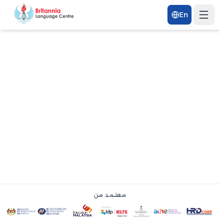
En
معتمد من