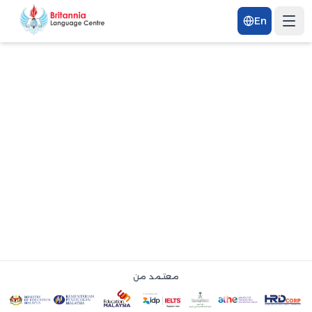
En
معتمد من